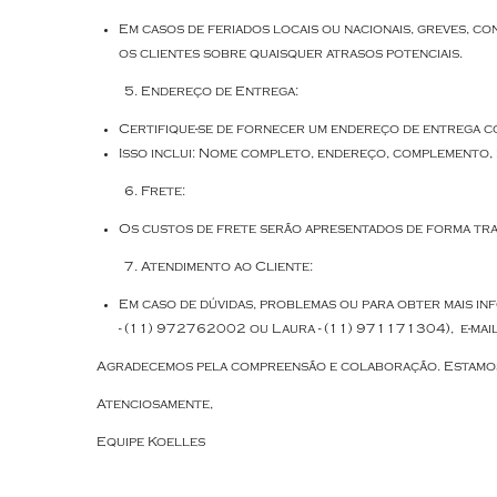
Em casos de feriados locais ou nacionais, greves, c
os clientes sobre quaisquer atrasos potenciais.
Endereço de Entrega:
Certifique-se de fornecer um endereço de entrega c
Isso inclui: Nome completo, endereço, complemento, ba
Frete:
Os custos de frete serão apresentados de forma tr
Atendimento ao Cliente:
Em caso de dúvidas, problemas ou para obter mais in
- (11) 972762002 ou Laura - (11) 971171304), e-mail
Agradecemos pela compreensão e colaboração. Estamos 
Atenciosamente,
Equipe Koelles