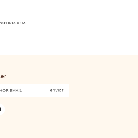
ansportadora.
ter
enviar