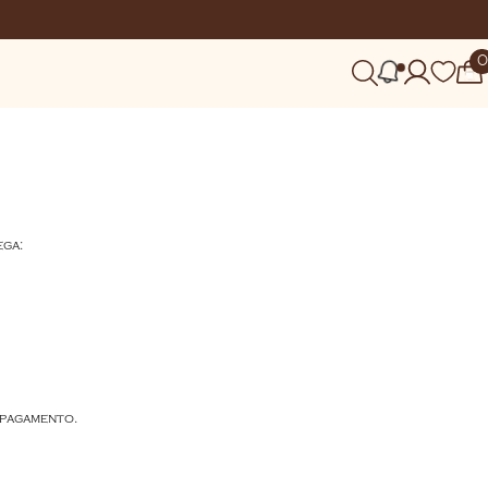
0
ega:
 pagamento.