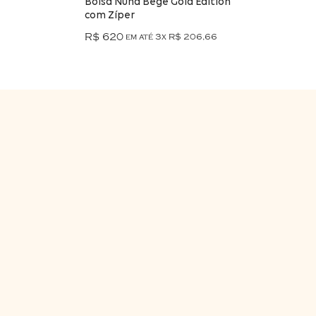
Bolsa Nuna Bege Gold Edition
com Zíper
R$ 620
em até 3x
R$ 206,66