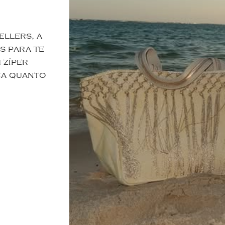
ellers, a
s para te
 zíper
ca quanto