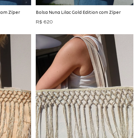
com Zíper
Bolsa Nuna Lilac Gold Edition com Zíper
R$ 620